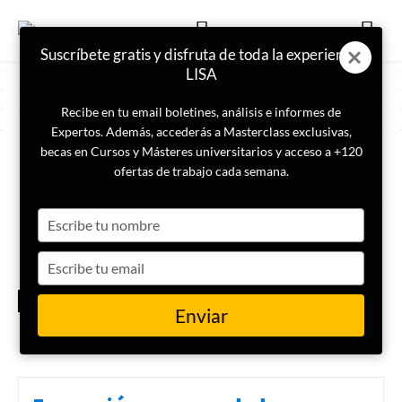
Suscríbete gratis y disfruta de toda la experiencia
LISA
Recibe en tu email boletines, análisis e informes de
Expertos. Además, accederás a Masterclass exclusivas,
becas en Cursos y Másteres universitarios y acceso a +120
ETIQUETA
Gran apagón
ofertas de trabajo cada semana.
Type
¿Es posible que se produzca un
gran apagón en España?
your
name
Type
your
INFRAESTRUCTURAS
email
CRÍTICAS
Enviar