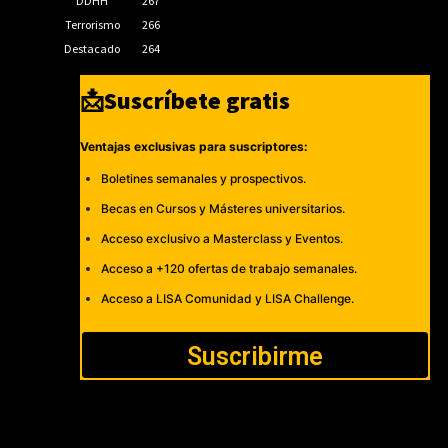
DDHH
267
Terrorismo
266
Destacado
264
📩Suscríbete gratis
Ventajas exclusivas para suscriptores:
Boletines semanales y prospectivos.
Becas en Cursos y Másteres universitarios.
Acceso exclusivo a Masterclass y Eventos.
Acceso a +120 ofertas de trabajo semanales.
Acceso a LISA Comunidad y LISA Challenge.
Suscribirme