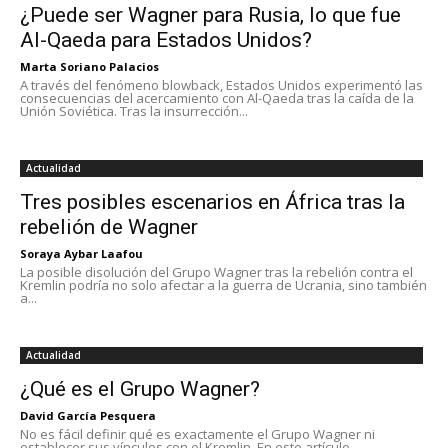
¿Puede ser Wagner para Rusia, lo que fue
Al-Qaeda para Estados Unidos?
Marta Soriano Palacios
A través del fenómeno blowback, Estados Unidos experimentó las
consecuencias del acercamiento con Al-Qaeda tras la caída de la
Unión Soviética. Tras la insurrección...
Actualidad
Tres posibles escenarios en África tras la
rebelión de Wagner
Soraya Aybar Laafou
La posible disolución del Grupo Wagner tras la rebelión contra el
Kremlin podría no solo afectar a la guerra de Ucrania, sino también
a...
Actualidad
¿Qué es el Grupo Wagner?
David García Pesquera
No es fácil definir qué es exactamente el Grupo Wagner ni
establecer sus vínculos con el Kremlin. En este artículo