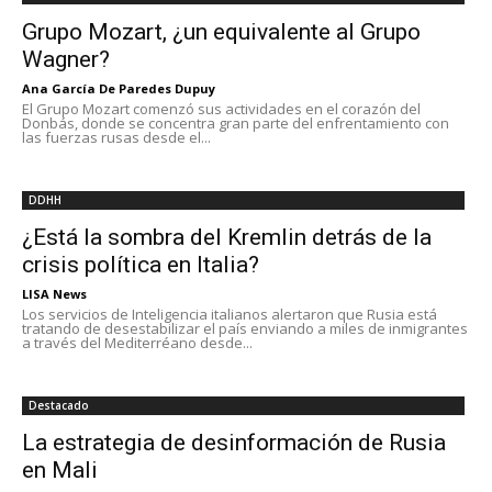
Grupo Mozart, ¿un equivalente al Grupo
Wagner?
Ana García De Paredes Dupuy
El Grupo Mozart comenzó sus actividades en el corazón del
Donbás, donde se concentra gran parte del enfrentamiento con
las fuerzas rusas desde el...
DDHH
¿Está la sombra del Kremlin detrás de la
crisis política en Italia?
LISA News
Los servicios de Inteligencia italianos alertaron que Rusia está
tratando de desestabilizar el país enviando a miles de inmigrantes
a través del Mediterréano desde...
Destacado
La estrategia de desinformación de Rusia
en Mali