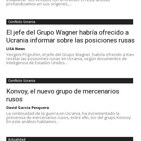
profundizamos en sus orígenes,...
Conflicto Ucrania
El jefe del Grupo Wagner habría ofrecido a
Ucrania informar sobre las posiciones rusas
LISA News
Yevgeni Prigozhin, el jefe del Grupo Wagner, habría ofrecido a Kiev
revelar las posiciones rusas en Ucrania, según documentos de
Inteligencia de Estados Unidos...
Conflicto Ucrania
Konvoy, el nuevo grupo de mercenarios
rusos
David García Pesquera
La continuidad de la guerra en Ucrania, ha incrementado la
presencia de mercenarios rusos, entre ello, los del grupo Konvoy.
En este análisis hablamos...
Actualidad