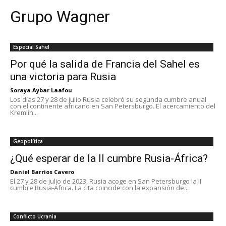
Grupo Wagner
Especial Sahel
Por qué la salida de Francia del Sahel es
una victoria para Rusia
Soraya Aybar Laafou
Los días 27 y 28 de julio Rusia celebró su segunda cumbre anual
con el continente africano en San Petersburgo. El acercamiento del
Kremlin...
Geopolítica
¿Qué esperar de la II cumbre Rusia-África?
Daniel Barrios Cavero
El 27 y 28 de julio de 2023, Rusia acoge en San Petersburgo la II
cumbre Rusia-África. La cita coincide con la expansión de...
Conflicto Ucrania