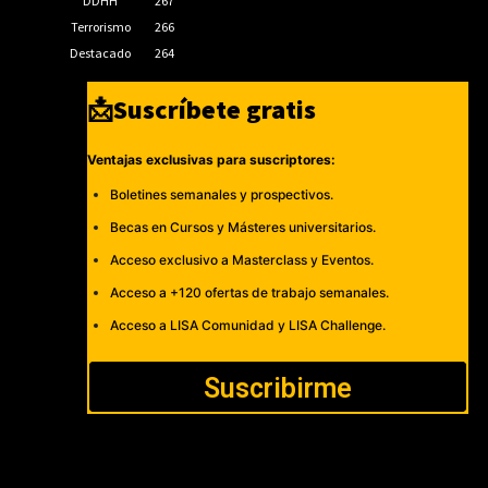
DDHH
267
Terrorismo
266
Destacado
264
📩Suscríbete gratis
Ventajas exclusivas para suscriptores:
Boletines semanales y prospectivos.
Becas en Cursos y Másteres universitarios.
Acceso exclusivo a Masterclass y Eventos.
Acceso a +120 ofertas de trabajo semanales.
Acceso a LISA Comunidad y LISA Challenge.
Suscribirme