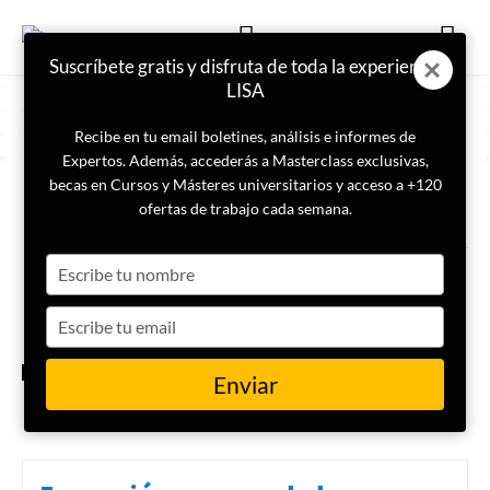
Suscríbete gratis y disfruta de toda la experiencia
LISA
Recibe en tu email boletines, análisis e informes de
Expertos. Además, accederás a Masterclass exclusivas,
becas en Cursos y Másteres universitarios y acceso a +120
ETIQUETA
prevención del terrorismo
ofertas de trabajo cada semana.
Type
Terrorismo y
contrainteligencia: enfoques
your
con estrategia para poder
name
Type
proteger a la sociedad
your
email
INTELIGENCIA
Enviar