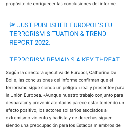
propósito de enriquecer las conclusiones del informe.
🚨 JUST PUBLISHED: EUROPOL’S EU
TERRORISM SITUATION & TREND
REPORT 2022.
TERRORISM REMAINS A KEY THREAT
TO THE EU’S INTERNAL SECURITY,
Según la directora ejecutiva de Europol, Catherine De
WITH 🇪🇺 LAW ENFORCEMENT
Bolle, las conclusiones del informe confirman que el
ARRESTING 388 SUSPECTS FOR
terrorismo sigue siendo un peligro «real y presente» para
TERRORISM-RELATED OFFENCES IN
la Unión Europea. «Aunque nuestro trabajo conjunto para
desbaratar y prevenir atentados parece estar teniendo un
2021.
efecto positivo, los actores solitarios asociados al
extremismo violento yihadista y de derechas siguen
DOWNLOAD
#TESAT2022
HERE
siendo una preocupación para los Estados miembros de
⤵️
HTTPS://T.CO/QIZG62VB9W