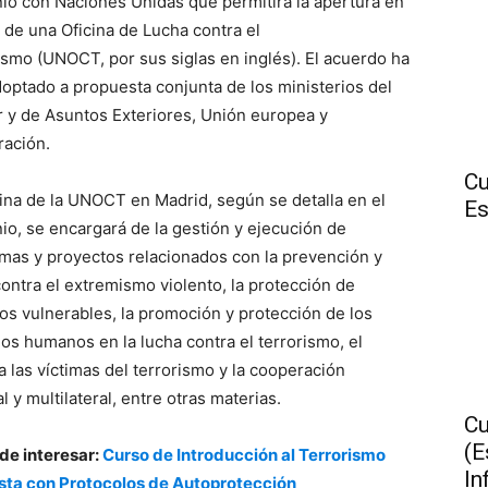
io con Naciones Unidas que permitirá la apertura en
 de una Oficina de Lucha contra el
ismo (UNOCT, por sus siglas en inglés). El acuerdo ha
doptado a propuesta conjunta de los ministerios del
or y de Asuntos Exteriores, Unión europea y
ación.
Cu
cina de la UNOCT en Madrid, según se detalla en el
Es
io, se encargará de la gestión y ejecución de
mas y proyectos relacionados con la prevención y
contra el extremismo violento, la protección de
vos vulnerables, la promoción y protección de los
os humanos en la lucha contra el terrorismo, el
a las víctimas del terrorismo y la cooperación
al y multilateral, entre otras materias.
Cu
(E
de interesar:
Curso de Introducción al Terrorismo
In
sta con Protocolos de Autoprotección