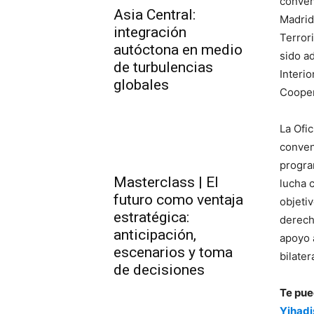
conven
Asia Central:
Madrid
integración
Terror
autóctona en medio
sido a
de turbulencias
Interi
globales
Cooper
La Ofi
conven
progra
Masterclass | El
lucha 
futuro como ventaja
objeti
estratégica:
derech
anticipación,
apoyo 
escenarios y toma
bilater
de decisiones
Te pue
Yihadi