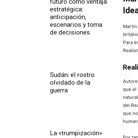
futuro como ventaja
estratégica:
Ide
anticipación,
escenarios y toma
Martin
de decisiones
británi
Para e
Realism
Real
Sudán: el rostro
Autore
olvidado de la
que el
guerra
natura
del Re
que no
human
La «trumpización»
Por tan