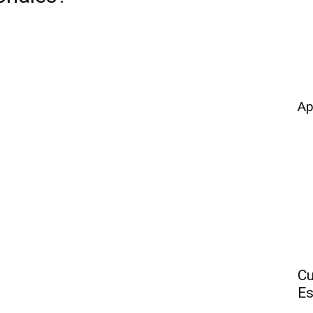
Ap
Cu
Es