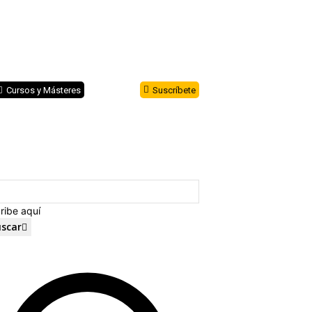
Cursos y Másteres
Suscríbete
ribe aquí
scar