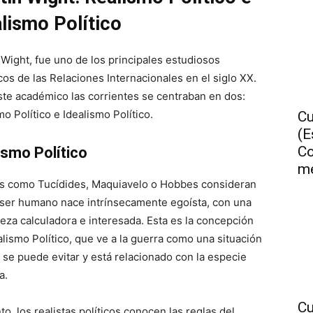
alismo Político
 Wight, fue uno de los principales estudiosos
cos de las Relaciones Internacionales en el siglo XX.
ste académico las corrientes se centraban en dos:
o Político e Idealismo Político.
Cu
(E
Co
ismo Político
me
s como Tucídides, Maquiavelo o Hobbes consideran
 ser humano nace intrínsecamente egoísta, con una
leza calculadora e interesada. Esta es la concepción
alismo Político, que ve a la guerra como una situación
 se puede evitar y está relacionado con la especie
a.
Cu
to, los realistas políticos conocen las reglas del