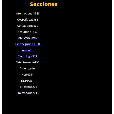
Secciones
Internacional
3346
Geopolítica
1936
Actualidad
1671
Seguridad
1300
Inteligencia
942
Ciberseguridad
750
Europa
513
Tecnología
333
Oriente medio
294
América del
Norte
284
DDHH
267
Terrorismo
266
Destacado
264
📩Suscríbete gratis