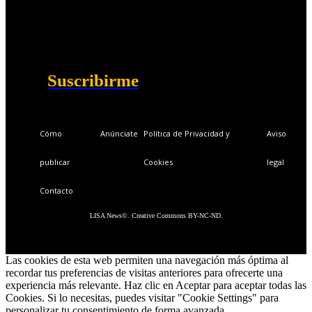
Ventajas exclusivas para suscriptores:
Boletines semanales y prospectivos.
Becas en Cursos y Másteres universitarios.
Acceso exclusivo a Masterclass y Eventos.
Acceso a +120 ofertas de trabajo semanales.
Acceso a LISA Comunidad y LISA Challenge.
Suscribirme
Cómo
Anúnciate
Política de Privacidad y
Aviso
publicar
Cookies
legal
Contacto
LISA News©. Creative Commons BY-NC-ND.
Las cookies de esta web permiten una navegación más óptima al
recordar tus preferencias de visitas anteriores para ofrecerte una
experiencia más relevante. Haz clic en Aceptar para aceptar todas las
Cookies. Si lo necesitas, puedes visitar "Cookie Settings" para
personalizar tu consentimiento de forma avanzada.