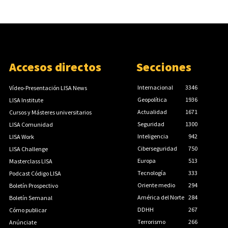
Accesos directos
Secciones
Internacional
3346
Vídeo-Presentación LISA News
Geopolítica
1936
LISA Institute
Actualidad
1671
Cursos y Másteres universitarios
Seguridad
1300
LISA Comunidad
Inteligencia
942
LISA Work
Ciberseguridad
750
LISA Challenge
Europa
513
Masterclass LISA
Tecnología
333
Podcast Código LISA
Oriente medio
294
Boletín Prospectivo
América del Norte
284
Boletín Semanal
DDHH
267
Cómo publicar
Terrorismo
266
Anúnciate