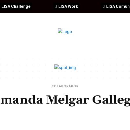
LISA Challenge
LISA Work
LISA Comun
IA
CIBERSEGURIDAD
SEGURIDAD
DDHH
FORMACIÓ
COLABORADOR
manda Melgar Galle