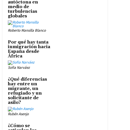
autóctona en
medio de
turbulencias
globales
Roberto Mansilla Blanco
Por qué hay tanta
inmigración hacia
España desde
África
Sofia Narváez
¿Qué diferencias
hay entre un
migrante, un
refugiado y un
solicitante de
asilo?
Rubén Asenjo
¿Cómo se