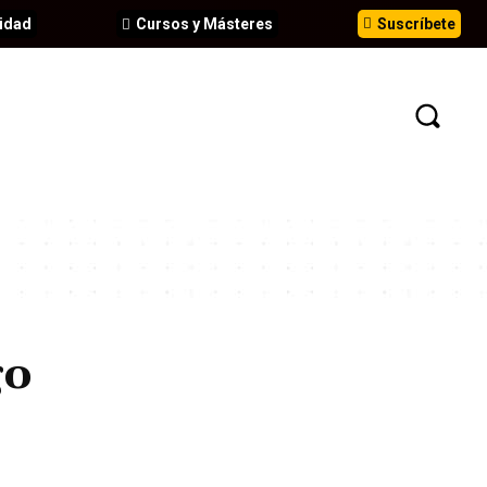
idad
Cursos y Másteres
Suscríbete
N
EVENTOS
ANÁLISIS
INFORMES
go