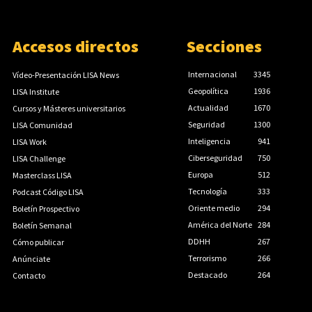
Accesos directos
Secciones
Internacional
3345
Vídeo-Presentación LISA News
Geopolítica
1936
LISA Institute
Actualidad
1670
Cursos y Másteres universitarios
Seguridad
1300
LISA Comunidad
Inteligencia
941
LISA Work
Ciberseguridad
750
LISA Challenge
Europa
512
Masterclass LISA
Tecnología
333
Podcast Código LISA
Oriente medio
294
Boletín Prospectivo
América del Norte
284
Boletín Semanal
DDHH
267
Cómo publicar
Terrorismo
266
Anúnciate
Destacado
264
Contacto