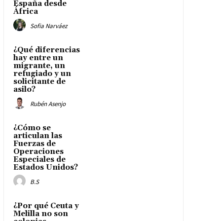
España desde
África
Sofia Narváez
¿Qué diferencias
hay entre un
migrante, un
refugiado y un
solicitante de
asilo?
Rubén Asenjo
¿Cómo se
articulan las
Fuerzas de
Operaciones
Especiales de
Estados Unidos?
B.S
¿Por qué Ceuta y
Melilla no son