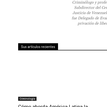
Criminólogo y profes
Subdirector del Cen
Justicia de Venezuel
fue Delegado de Eval
privación de libe
Sus artículos recientes
Criminología
Cómo aborda América Latina la