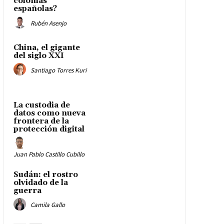
colonias
españolas?
Rubén Asenjo
China, el gigante
del siglo XXI
Santiago Torres Kuri
La custodia de
datos como nueva
frontera de la
protección digital
Juan Pablo Castillo Cubillo
Sudán: el rostro
olvidado de la
guerra
Camila Gallo