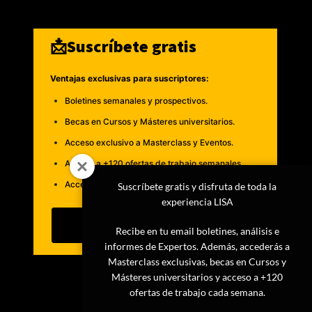
📩Suscríbete gratis
Ventajas exclusivas para suscriptores:
Boletines semanales y prospectivos.
Becas en Cursos y Másteres universitarios.
Acceso exclusivo a Masterclass y Eventos.
Acceso a +120 ofertas de trabajo semanales.
Acceso a LISA Comunidad y LISA Challenge.
Suscríbete gratis y disfruta de toda la
experiencia LISA
Suscribirme
Recibe en tu email boletines, análisis e
informes de Expertos. Además, accederás a
Masterclass exclusivas, becas en Cursos y
Másteres universitarios y acceso a +120
ofertas de trabajo cada semana.