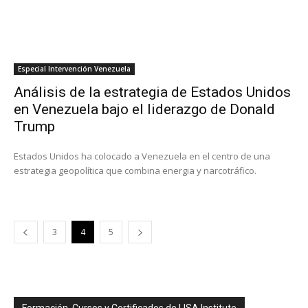
Especial Intervención Venezuela
Análisis de la estrategia de Estados Unidos
en Venezuela bajo el liderazgo de Donald
Trump
Estados Unidos ha colocado a Venezuela en el centro de una
estrategia geopolítica que combina energia y narcotráfico.
3
4
5
Formación, Cursos y Certificados de LISA Institute