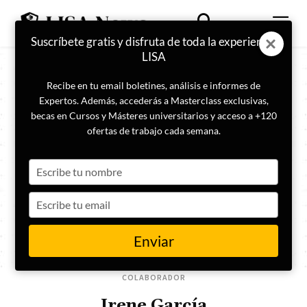
Suscríbete gratis y disfruta de toda la experiencia
LISA
Recibe en tu email boletines, análisis e informes de
Expertos. Además, accederás a Masterclass exclusivas,
becas en Cursos y Másteres universitarios y acceso a +120
ofertas de trabajo cada semana.
Type
your
name
Type
your
email
Enviar
COLABORADOR
Irene García