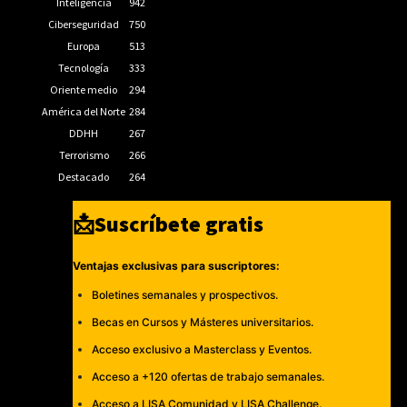
Inteligencia
942
Ciberseguridad
750
Europa
513
Tecnología
333
Oriente medio
294
América del Norte
284
DDHH
267
Terrorismo
266
Destacado
264
📩Suscríbete gratis
Ventajas exclusivas para suscriptores:
Boletines semanales y prospectivos.
Becas en Cursos y Másteres universitarios.
Acceso exclusivo a Masterclass y Eventos.
Acceso a +120 ofertas de trabajo semanales.
Acceso a LISA Comunidad y LISA Challenge.