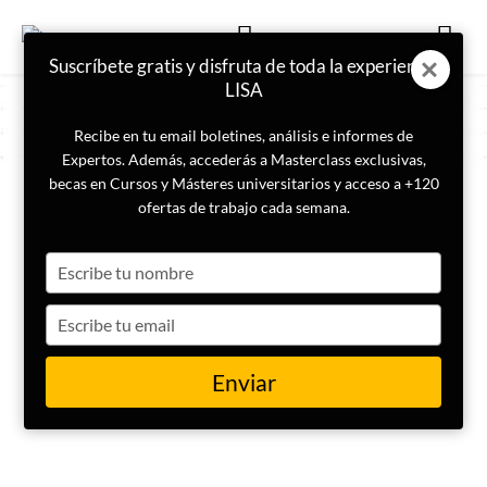
Suscríbete gratis y disfruta de toda la experiencia
LISA
Recibe en tu email boletines, análisis e informes de
Expertos. Además, accederás a Masterclass exclusivas,
becas en Cursos y Másteres universitarios y acceso a +120
COLABORADOR
ofertas de trabajo cada semana.
Isabel Punter
Type
your
name
Type
your
email
Enviar