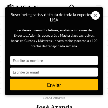
Suscríbete gratis y disfruta de toda la experiencia
LISA
Recibe en tu email boletines, análisis e informes de
Expertos. Además, accederás a Masterclass exclusivas,
becas en Cursos y Másteres universitarios y acceso a +120
ofertas de trabajo cada semana.
Type
your
name
Type
your
email
Enviar
COLABORADOR
José Aranda