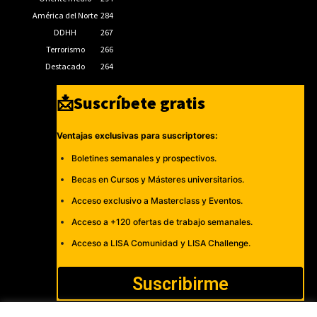
América del Norte
284
DDHH
267
Terrorismo
266
Destacado
264
📩Suscríbete gratis
Ventajas exclusivas para suscriptores:
Boletines semanales y prospectivos.
Becas en Cursos y Másteres universitarios.
Acceso exclusivo a Masterclass y Eventos.
Acceso a +120 ofertas de trabajo semanales.
Acceso a LISA Comunidad y LISA Challenge.
Suscribirme