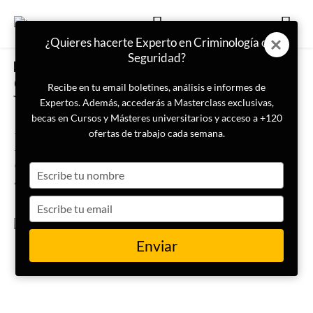
¿Quieres hacerte Experto en Criminología o
Seguridad?
FORMACIÓN
CRIMINOLOGÍA
Curso de Prevención de la
Recibe en tu email boletines, análisis e informes de
Violencia Infantil
Expertos. Además, accederás a Masterclass exclusivas,
becas en Cursos y Másteres universitarios y acceso a +120
Desarrolla habilidades para diseñar e implementar
ofertas de trabajo cada semana.
intervenciones efectivas, incluyendo la creación de
estrategias de prevención y respuestas inmediatas ante
Type
situaciones de violencia. ¡No pierdas tu plaza!
your
name
Type
your
email
Enviar
Profesor-Coordinador
LISA Institute