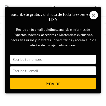
Suscríbete gratis y disfruta de toda la experiencia
LISA
Recibe en tu email boletines, análisis e informes de
Expertos. Además, accederás a Masterclass exclusivas,
becas en Cursos y Másteres universitarios y acceso a +120
COLABORADOR
ofertas de trabajo cada semana.
José Pontijas
Type
your
name
Type
your
email
Enviar