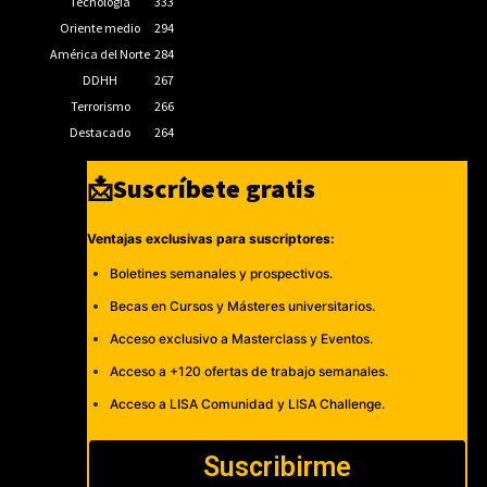
Tecnología
333
Oriente medio
294
América del Norte
284
DDHH
267
Terrorismo
266
Destacado
264
📩Suscríbete gratis
Ventajas exclusivas para suscriptores:
Boletines semanales y prospectivos.
Becas en Cursos y Másteres universitarios.
Acceso exclusivo a Masterclass y Eventos.
Acceso a +120 ofertas de trabajo semanales.
Acceso a LISA Comunidad y LISA Challenge.
Suscribirme