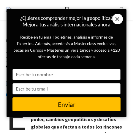
¿Quieres comprender mejor la geopolítica?
Mejora tus análisis internacionales ahora
Recibe en tu email boletines, análisis e informes de
Portada
Internacional
Expertos. Además, accederás a Masterclass exclusivas,
Los 10 mejores libros sobre
becas en Cursos y Másteres universitarios y acceso a +120
política internacional para
ofertas de trabajo cada semana.
entender el mundo actual
Type
your
name
Type
18 de septiembre de 2024
José Pontijas
your
E
email
Enviar
n la actualidad, la política internacional
está marcada por complejas dinámicas de
poder, cambios geopolíticos y desafíos
globales que afectan a todos los rincones