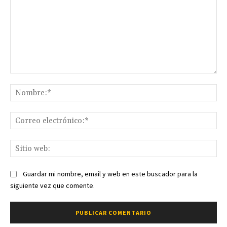
Comentario:
No
Co
ele
Sit
we
Guardar mi nombre, email y web en este buscador para la
siguiente vez que comente.