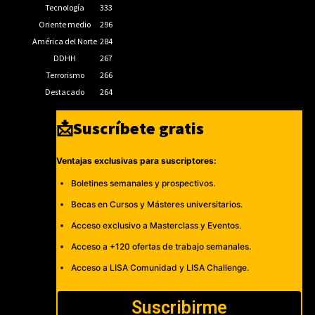
Tecnología
333
Oriente medio
296
América del Norte
284
DDHH
267
Terrorismo
266
Destacado
264
📩Suscríbete gratis
Ventajas exclusivas para suscriptores:
Boletines semanales y prospectivos.
Becas en Cursos y Másteres universitarios.
Acceso exclusivo a Masterclass y Eventos.
Acceso a +120 ofertas de trabajo semanales.
Acceso a LISA Comunidad y LISA Challenge.
Suscribirme