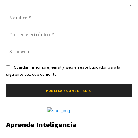
Comentario:
No
Co
ele
Sit
we
Guardar mi nombre, email y web en este buscador para la
siguiente vez que comente.
Aprende Inteligencia