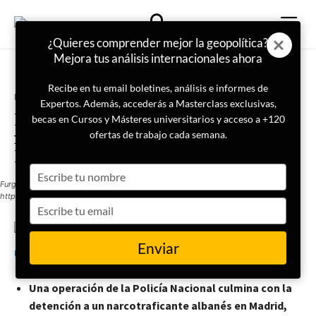
¿Quieres comprender mejor la geopolítica?
Mejora tus análisis internacionales ahora
Recibe en tu email boletines, análisis e informes de
Portada
Actualidad
Expertos. Además, accederás a Masterclass exclusivas,
La Policía Nacional detiene a un
becas en Cursos y Másteres universitarios y acceso a +120
narcotraficante buscado en toda
ofertas de trabajo cada semana.
Europa
Type
Furgón UIP perteneciente al Cuerpo Nacional de Policía de España / Disponible en
your
https://www.flickr.com/photos/elentir/9604929342
name
Type
your
email
17 de septiembre de 2024
LISA News
Enviar
Una operación de la Policía Nacional culmina con la
detención a un narcotraficante albanés en Madrid,