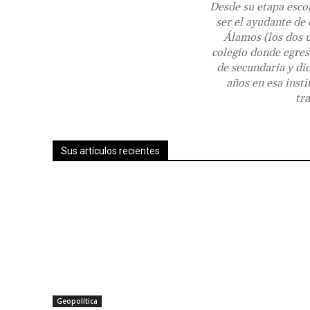
Desde su etapa escol
ser el ayudante de 
Álamos (los dos ú
colegio donde egres
de secundaria y di
años en esa inst
tr
Sus artículos recientes
Geopolítica