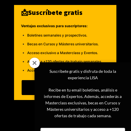
📩Suscríbete gratis
Ventajas exclusivas para suscriptores:
Boletines semanales y prospectivos.
Becas en Cursos y Másteres universitarios.
Acceso exclusivo a Masterclass y Eventos.
Acceso a +120 ofertas de trabajo semanales.
Acceso a LISA Comunidad y LISA Challenge.
Suscríbete gratis y disfruta de toda la
experiencia LISA
Suscribirme
Recibe en tu email boletines, análisis e
informes de Expertos. Además, accederás a
Masterclass exclusivas, becas en Cursos y
Másteres universitarios y acceso a +120
ofertas de trabajo cada semana.
Type