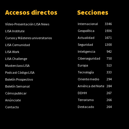
Accesos directos
Secciones
Internacional
3346
Vídeo-Presentación LISA News
Geopolítica
1936
LISA Institute
Actualidad
1671
Cursos y Másteres universitarios
Seguridad
1300
LISA Comunidad
Inteligencia
942
LISA Work
Ciberseguridad
750
LISA Challenge
Europa
513
Masterclass LISA
Tecnología
333
Podcast Código LISA
Oriente medio
294
Boletín Prospectivo
América del Norte
284
Boletín Semanal
DDHH
267
Cómo publicar
Terrorismo
266
Anúnciate
Destacado
264
Contacto