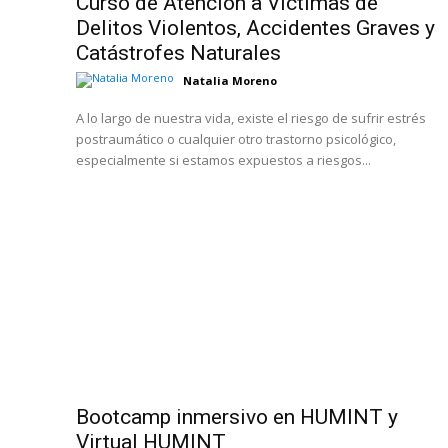
Curso de Atención a Víctimas de
Delitos Violentos, Accidentes Graves y
Catástrofes Naturales
Natalia Moreno
A lo largo de nuestra vida, existe el riesgo de sufrir estrés
postraumático o cualquier otro trastorno psicológico,
especialmente si estamos expuestos a riesgos...
Bootcamp inmersivo en HUMINT y
Virtual HUMINT