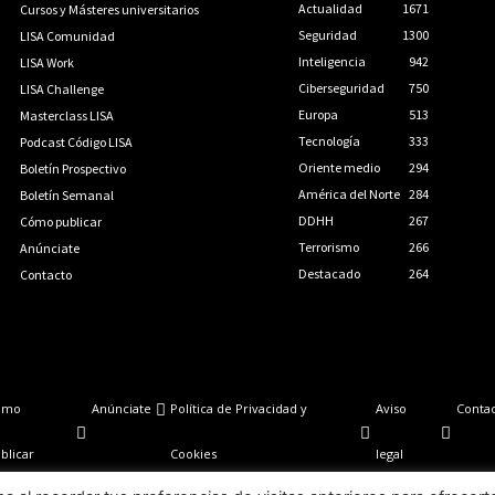
Actualidad
1671
Cursos y Másteres universitarios
Seguridad
1300
LISA Comunidad
Inteligencia
942
LISA Work
Ciberseguridad
750
LISA Challenge
Europa
513
Masterclass LISA
Tecnología
333
Podcast Código LISA
Oriente medio
294
Boletín Prospectivo
América del Norte
284
Boletín Semanal
DDHH
267
Cómo publicar
Terrorismo
266
Anúnciate
Destacado
264
Contacto
ómo
Anúnciate
Política de Privacidad y
Aviso
Conta
blicar
Cookies
legal
LISA News©. Creative Commons BY-NC-ND.