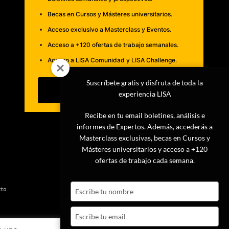
Becas en Cursos y Másteres universitarios.
Acceso exclusivo a Masterclass y Eventos.
Acceso a +120 ofertas de trabajo semanales.
Acceso a LISA Comunidad y LISA Challenge.
Suscríbete gratis y disfruta de toda la
Suscribirme
experiencia LISA
Recibe en tu email boletines, análisis e
informes de Expertos. Además, accederás a
Masterclass exclusivas, becas en Cursos y
Másteres universitarios y acceso a +120
ofertas de trabajo cada semana.
Type
cto
your
name
Type
your