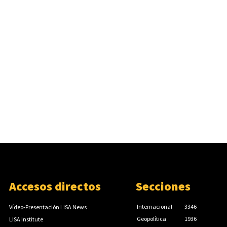
Accesos directos
Secciones
Internacional
3346
Vídeo-Presentación LISA News
Geopolítica
1936
LISA Institute