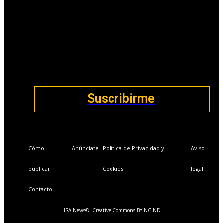
📩Suscríbete gratis
Ventajas exclusivas para suscriptores:
Boletines semanales y prospectivos.
Becas en Cursos y Másteres universitarios.
Acceso exclusivo a Masterclass y Eventos.
Acceso a +120 ofertas de trabajo semanales.
Acceso a LISA Comunidad y LISA Challenge.
Suscribirme
Cómo
Anúnciate
Política de Privacidad y
Aviso
publicar
Cookies
legal
Contacto
LISA News©. Creative Commons BY-NC-ND.