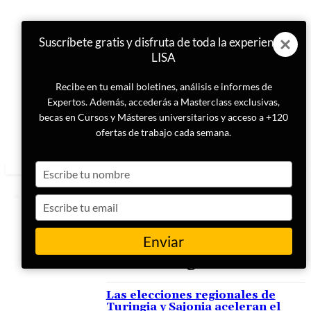
Suscríbete gratis y disfruta de toda la experiencia
LISA
Recibe en tu email boletines, análisis e informes de
Expertos. Además, accederás a Masterclass exclusivas,
becas en Cursos y Másteres universitarios y acceso a +120
ofertas de trabajo cada semana.
Type
your
name
Type
your
email
Enviar
ETIQUETA
Alianza Sahra Wagenknecht
Las elecciones regionales de
Turingia y Sajonia aceleran el