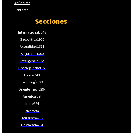
Anúnciate
Contacto
Secciones
Internacional
3346
Geopolítica
1936
Actualidad
1671
Seguridad
1300
Inteligencia
942
Ciberseguridad
750
Europa
513
Tecnología
333
Oriente medio
294
América del
Norte
284
DDHH
267
Terrorismo
266
Destacado
264