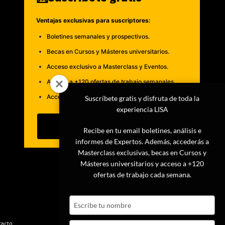
Ventajas exclusivas para suscriptores:
Boletines semanales y prospectivos.
Becas en Cursos y Másteres universitarios.
Acceso exclusivo a Masterclass y Eventos.
Acceso a +120 ofertas de trabajo semanales.
Acceso a LISA Comunidad y LISA Challenge.
Suscríbete gratis y disfruta de toda la
experiencia LISA
Suscribirme
Recibe en tu email boletines, análisis e
informes de Expertos. Además, accederás a
Masterclass exclusivas, becas en Cursos y
Másteres universitarios y acceso a +120
ofertas de trabajo cada semana.
Type
your
name
tacto
Type