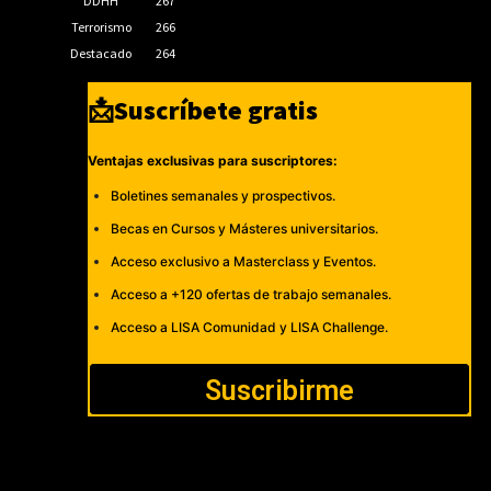
DDHH
267
Terrorismo
266
Destacado
264
📩Suscríbete gratis
Ventajas exclusivas para suscriptores:
Boletines semanales y prospectivos.
Becas en Cursos y Másteres universitarios.
Acceso exclusivo a Masterclass y Eventos.
Acceso a +120 ofertas de trabajo semanales.
Acceso a LISA Comunidad y LISA Challenge.
Suscribirme