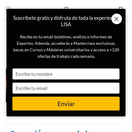
Suscríbete gratis y disfruta de toda la experiencia
LISA
Recibe en tu email boletines, análisis e informes de
Expertos. Además, accederás a Masterclass exclusivas,
becas en Cursos y Másteres universitarios y acceso a +120
ETIQUETA
Anti inmigración
ofertas de trabajo cada semana.
Type
Las elecciones regionales de
Turingia y Sajonia aceleran el
your
sentimiento antiinmigración en
name
Type
el este de Alemania
your
email
ACTUALIDAD
Enviar