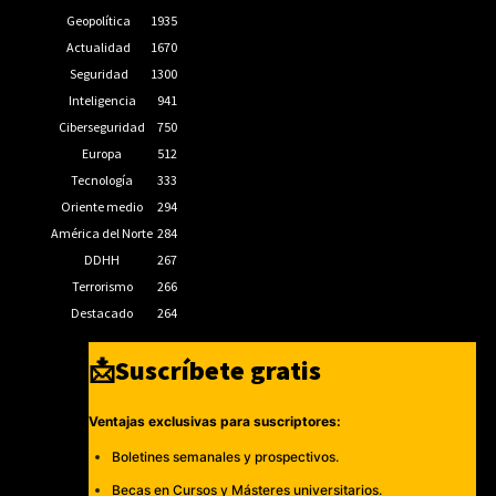
Geopolítica
1935
Actualidad
1670
Seguridad
1300
Inteligencia
941
Ciberseguridad
750
Europa
512
Tecnología
333
Oriente medio
294
América del Norte
284
DDHH
267
Terrorismo
266
Destacado
264
📩Suscríbete gratis
Ventajas exclusivas para suscriptores:
Boletines semanales y prospectivos.
Becas en Cursos y Másteres universitarios.