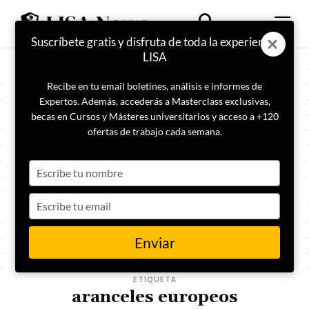
Suscríbete gratis y disfruta de toda la experiencia
LISA
Recibe en tu email boletines, análisis e informes de
Expertos. Además, accederás a Masterclass exclusivas,
becas en Cursos y Másteres universitarios y acceso a +120
ofertas de trabajo cada semana.
Type
your
name
Type
your
email
Enviar
ETIQUETA
aranceles europeos