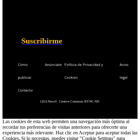
Ventajas exclusivas para suscriptores:
Boletines semanales y prospectivos.
Becas en Cursos y Másteres universitarios.
Acceso exclusivo a Masterclass y Eventos.
Acceso a +120 ofertas de trabajo semanales.
Acceso a LISA Comunidad y LISA Challenge.
Suscribirme
Cómo
Anúnciate
Política de Privacidad y
Aviso
publicar
Cookies
legal
Contacto
LISA News©. Creative Commons BY-NC-ND.
Las cookies de esta web permiten una navegación más óptima al
recordar tus preferencias de visitas anteriores para ofrecerte una
experiencia más relevante. Haz clic en Aceptar para aceptar todas las
Cookies. Si lo necesitas, puedes visitar "Cookie Settings" para