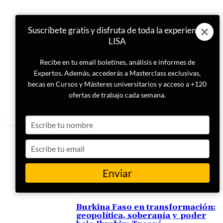
Suscríbete gratis y disfruta de toda la experiencia
LISA
Recibe en tu email boletines, análisis e informes de
Expertos. Además, accederás a Masterclass exclusivas,
becas en Cursos y Másteres universitarios y acceso a +120
ofertas de trabajo cada semana.
Type
your
name
Type
your
email
Enviar
ETIQUETA
autosuficiencia
Burkina Faso en transformación:
geopolítica, soberanía y poder