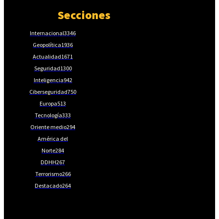
Secciones
Internacional
3346
Geopolítica
1936
Actualidad
1671
Seguridad
1300
Inteligencia
942
Ciberseguridad
750
Europa
513
Tecnología
333
Oriente medio
294
América del
Norte
284
DDHH
267
Terrorismo
266
Destacado
264
📩Suscríbete gratis