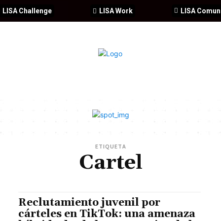
LISA Challenge
LISA Work
LISA Comun
IA
CIBERSEGURIDAD
SEGURIDAD
DDHH
FORMACIÓ
ETIQUETA
Cartel
Reclutamiento juvenil por
cárteles en TikTok: una amenaza