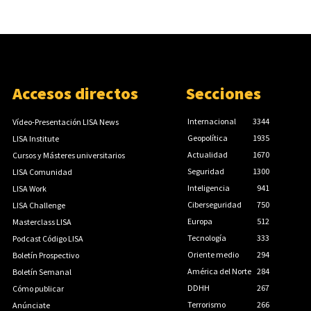
Accesos directos
Secciones
Internacional
3344
Vídeo-Presentación LISA News
Geopolítica
1935
LISA Institute
Actualidad
1670
Cursos y Másteres universitarios
Seguridad
1300
LISA Comunidad
Inteligencia
941
LISA Work
Ciberseguridad
750
LISA Challenge
Europa
512
Masterclass LISA
Tecnología
333
Podcast Código LISA
Oriente medio
294
Boletín Prospectivo
América del Norte
284
Boletín Semanal
DDHH
267
Cómo publicar
Terrorismo
266
Anúnciate