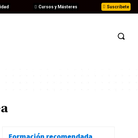
idad
Cursos y Másteres
Suscríbete
N
EVENTOS
ANÁLISIS
INFORMES
ea
Formación recomendada