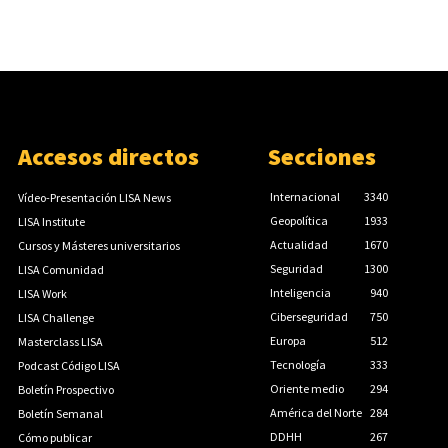
Accesos directos
Secciones
Internacional
3340
Vídeo-Presentación LISA News
Geopolítica
1933
LISA Institute
Actualidad
1670
Cursos y Másteres universitarios
Seguridad
1300
LISA Comunidad
Inteligencia
940
LISA Work
Ciberseguridad
750
LISA Challenge
Europa
512
Masterclass LISA
Tecnología
333
Podcast Código LISA
Oriente medio
294
Boletín Prospectivo
América del Norte
284
Boletín Semanal
DDHH
267
Cómo publicar