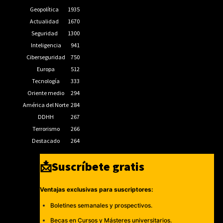
Geopolítica
1935
Actualidad
1670
Seguridad
1300
Inteligencia
941
Ciberseguridad
750
Europa
512
Tecnología
333
Oriente medio
294
América del Norte
284
DDHH
267
Terrorismo
266
Destacado
264
📩Suscríbete gratis
Ventajas exclusivas para suscriptores:
Boletines semanales y prospectivos.
Becas en Cursos y Másteres universitarios.