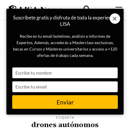
Suscríbete gratis y disfruta de toda la experiencia
LISA
Recibe en tu email boletines, análisis e informes de
Expertos. Además, accederás a Masterclass exclusivas,
becas en Cursos y Másteres universitarios y acceso a +120
ofertas de trabajo cada semana.
Type
your
name
Type
your
email
Enviar
ETIQUETA
drones autónomos