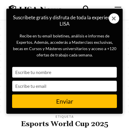
Suscríbete gratis y disfruta de toda la experiencia
LISA
Recibe en tu email boletines, análisis e informes de
Expertos. Además, accederás a Masterclass exclusivas,
becas en Cursos y Másteres universitarios y acceso a +120
ofertas de trabajo cada semana.
Type
your
name
Type
your
email
Enviar
ETIQUETA
Esports World Cup 2025