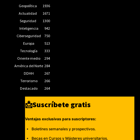
Geopolítica
1936
Actualidad
1671
Seguridad
1300
Inteligencia
942
Ciberseguridad
750
Europa
513
Tecnología
333
Oriente medio
294
América del Norte
284
DDHH
267
Terrorismo
266
Destacado
264
📩Suscríbete gratis
Ventajas exclusivas para suscriptores:
Boletines semanales y prospectivos.
Becas en Cursos y Másteres universitarios.