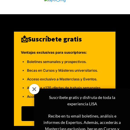
📩Suscríbete gratis
Ventajas exclusivas para suscriptores:
Boletines semanales y prospectivos.
Becas en Cursos y Másteres universitarios.
Acceso exclusivo a Masterclass y Eventos.
Acceso a +120 ofertas de trabajo semanales.
Acceso a LISA Comunidad y LISA Challenge.
Suscríbete gratis y disfruta de toda la
experiencia LISA
Suscribirme
Recibe en tu email boletines, análisis e
informes de Expertos. Además, accederás a
Masterclass exclusivas, becas en Cursos y