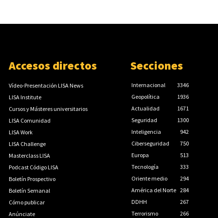
Accesos directos
Secciones
Internacional
3346
Vídeo-Presentación LISA News
Geopolítica
1936
LISA Institute
Actualidad
1671
Cursos y Másteres universitarios
Seguridad
1300
LISA Comunidad
Inteligencia
942
LISA Work
Ciberseguridad
750
LISA Challenge
Europa
513
Masterclass LISA
Tecnología
333
Podcast Código LISA
Oriente medio
294
Boletín Prospectivo
América del Norte
284
Boletín Semanal
DDHH
267
Cómo publicar
Terrorismo
266
Anúnciate