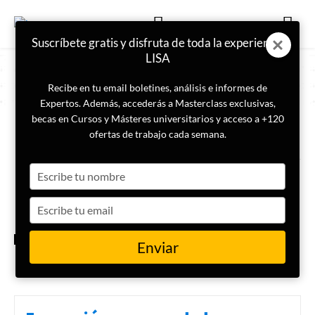
Suscríbete gratis y disfruta de toda la experiencia
LISA
Recibe en tu email boletines, análisis e informes de
Expertos. Además, accederás a Masterclass exclusivas,
becas en Cursos y Másteres universitarios y acceso a +120
ETIQUETA
Fondos reservados
ofertas de trabajo cada semana.
Type
Fondos reservados en España:
origen, uso y control
your
name
Type
your
email
INTELIGENCIA
Enviar