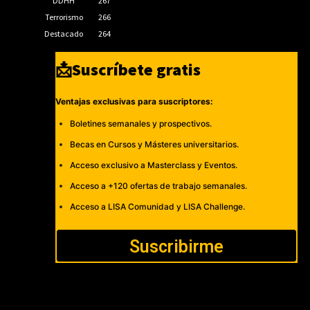
DDHH
267
Terrorismo
266
Destacado
264
📩Suscríbete gratis
Ventajas exclusivas para suscriptores:
Boletines semanales y prospectivos.
Becas en Cursos y Másteres universitarios.
Acceso exclusivo a Masterclass y Eventos.
Acceso a +120 ofertas de trabajo semanales.
Acceso a LISA Comunidad y LISA Challenge.
Suscribirme