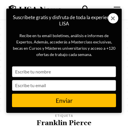
Suscríbete gratis y disfruta de toda la experiencia
LISA
Recibe en tu email boletines, análisis e informes de
Expertos. Además, accederás a Masterclass exclusivas,
becas en Cursos y Másteres universitarios y acceso a +120
ofertas de trabajo cada semana.
Type
your
name
Type
your
email
Enviar
ETIQUETA
Franklin Pierce