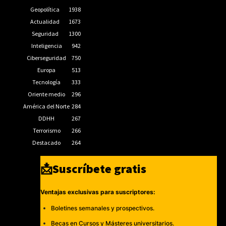
Geopolítica
1938
Actualidad
1673
Seguridad
1300
Inteligencia
942
Ciberseguridad
750
Europa
513
Tecnología
333
Oriente medio
296
América del Norte
284
DDHH
267
Terrorismo
266
Destacado
264
📩Suscríbete gratis
Ventajas exclusivas para suscriptores:
Boletines semanales y prospectivos.
Becas en Cursos y Másteres universitarios.