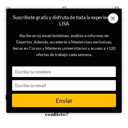
Suscríbete gratis y disfruta de toda la experiencia
LISA
Recibe en tu email boletines, análisis e informes de
Expertos. Además, accederás a Masterclass exclusivas,
becas en Cursos y Másteres universitarios y acceso a +120
ETIQUETA
Guerra civil en Sudán
ofertas de trabajo cada semana.
Type
Guerra en Sudán: causas,
claves y consecuencias de un
your
conflicto olvidado
name
Type
your
email
INTERNACIONAL
Enviar
¿Qué son las RSF de Sudán y
qué papel juegan en el
conflicto?