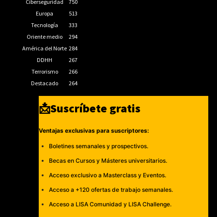
Ciberseguridad
750
Europa
513
Tecnología
333
Oriente medio
294
América del Norte
284
DDHH
267
Terrorismo
266
Destacado
264
📩Suscríbete gratis
Ventajas exclusivas para suscriptores:
Boletines semanales y prospectivos.
Becas en Cursos y Másteres universitarios.
Acceso exclusivo a Masterclass y Eventos.
Acceso a +120 ofertas de trabajo semanales.
Acceso a LISA Comunidad y LISA Challenge.