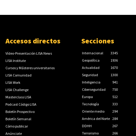
Accesos directos
Secciones
Internacional
3345
Vídeo-Presentación LISA News
Geopolítica
1936
LISA Institute
Actualidad
1670
Cursos y Másteres universitarios
Seguridad
1300
LISA Comunidad
Inteligencia
941
LISA Work
Ciberseguridad
750
LISA Challenge
Europa
512
Masterclass LISA
Tecnología
333
Podcast Código LISA
Oriente medio
294
Boletín Prospectivo
América del Norte
284
Boletín Semanal
DDHH
267
Cómo publicar
Terrorismo
266
Anúnciate