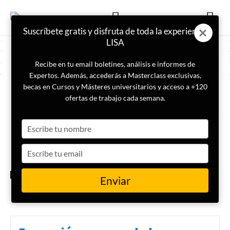
Suscríbete gratis y disfruta de toda la experiencia
LISA
Recibe en tu email boletines, análisis e informes de
Expertos. Además, accederás a Masterclass exclusivas,
becas en Cursos y Másteres universitarios y acceso a +120
ETIQUETA
mar Arábigo
ofertas de trabajo cada semana.
Type
Ormuz: ¿bloqueo eficaz o
presión ficticia?
your
name
Type
your
email
ESPECIAL IRÁN
Enviar