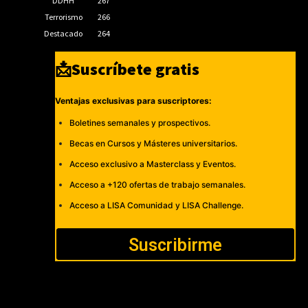
DDHH
267
Terrorismo
266
Destacado
264
📩Suscríbete gratis
Ventajas exclusivas para suscriptores:
Boletines semanales y prospectivos.
Becas en Cursos y Másteres universitarios.
Acceso exclusivo a Masterclass y Eventos.
Acceso a +120 ofertas de trabajo semanales.
Acceso a LISA Comunidad y LISA Challenge.
Suscribirme