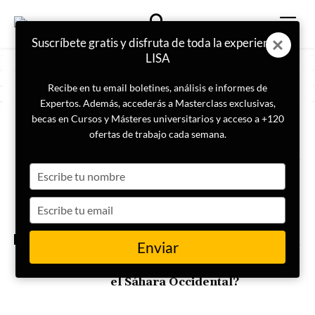
Suscríbete gratis y disfruta de toda la experiencia
LISA
Recibe en tu email boletines, análisis e informes de
Expertos. Además, accederás a Masterclass exclusivas,
becas en Cursos y Másteres universitarios y acceso a +120
ETIQUETA
Mauritania
ofertas de trabajo cada semana.
Type
Mauritania: indicadores de
alerta temprana para anticipar
your
una inestabilidad interna
name
Type
your
email
INTELIGENCIA
Enviar
¿Qué países apoyan el plan de
autonomía de Marruecos sobre
el Sáhara Occidental?