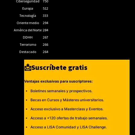
Ciberseguridad
750
Europa
512
Tecnología
333
Oriente medio
294
América del Norte
284
DDHH
267
Terrorismo
266
Destacado
264
📩Suscríbete gratis
Ventajas exclusivas para suscriptores:
Boletines semanales y prospectivos.
Becas en Cursos y Másteres universitarios.
Acceso exclusivo a Masterclass y Eventos.
Acceso a +120 ofertas de trabajo semanales.
Acceso a LISA Comunidad y LISA Challenge.