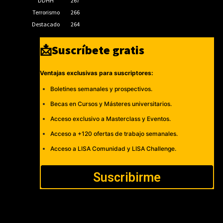
DDHH
267
Terrorismo
266
Destacado
264
📩Suscríbete gratis
Ventajas exclusivas para suscriptores:
Boletines semanales y prospectivos.
Becas en Cursos y Másteres universitarios.
Acceso exclusivo a Masterclass y Eventos.
Acceso a +120 ofertas de trabajo semanales.
Acceso a LISA Comunidad y LISA Challenge.
Suscribirme