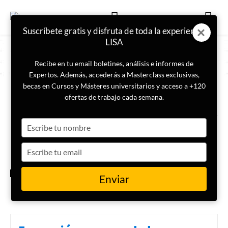
Suscríbete gratis y disfruta de toda la experiencia
LISA
Recibe en tu email boletines, análisis e informes de
Expertos. Además, accederás a Masterclass exclusivas,
becas en Cursos y Másteres universitarios y acceso a +120
ETIQUETA
Meltwater
ofertas de trabajo cada semana.
Type
Masterclass | Análisis de
contenido digital público para
your
la generación de Media
name
Type
Intelligence y Social
Intelligence
your
email
INTELIGENCIA
Enviar