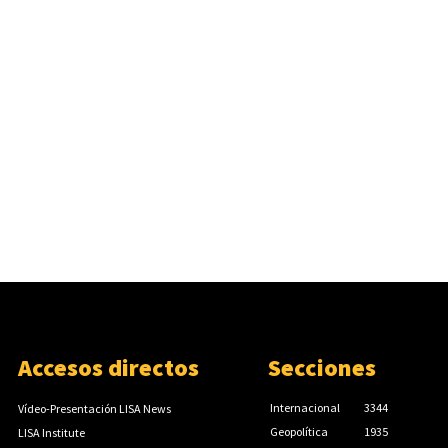
Accesos directos
Secciones
Internacional
3344
Vídeo-Presentación LISA News
Geopolítica
1935
LISA Institute