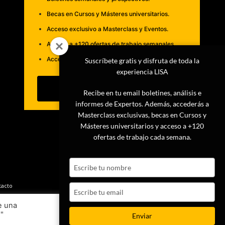
Becas en Cursos y Másteres universitarios.
Acceso exclusivo a Masterclass y Eventos.
Acceso a +120 ofertas de trabajo semanales.
Acceso a LISA Comunidad y LISA Challenge.
Suscríbete gratis y disfruta de toda la
experiencia LISA
Suscribirme
Recibe en tu email boletines, análisis e
informes de Expertos. Además, accederás a
Masterclass exclusivas, becas en Cursos y
Másteres universitarios y acceso a +120
ofertas de trabajo cada semana.
Type
your
name
tacto
Type
your
e una
email
s"
Ajustes
Aceptar
Enviar