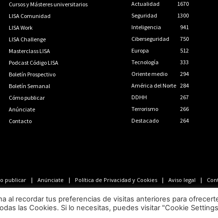
Actualidad
1670
Cursos y Másteres universitarios
Seguridad
1300
LISA Comunidad
Inteligencia
941
LISA Work
Ciberseguridad
750
LISA Challenge
Europa
512
Masterclass LISA
Tecnología
333
Podcast Código LISA
Oriente medio
294
Boletín Prospectivo
América del Norte
284
Boletín Semanal
DDHH
267
Cómo publicar
Terrorismo
266
Anúnciate
Destacado
264
Contacto
 publicar
Anúnciate
Política de Privacidad y Cookies
Aviso legal
Con
LISA News©. Creative Commons BY-NC-ND.
al recordar tus preferencias de visitas anteriores para ofrecert
odas las Cookies. Si lo necesitas, puedes visitar "Cookie Setting