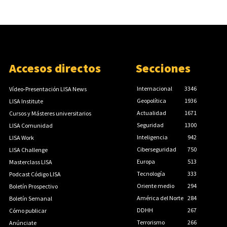
Accesos directos
Secciones
Internacional
3346
Vídeo-Presentación LISA News
Geopolítica
1936
LISA Institute
Actualidad
1671
Cursos y Másteres universitarios
Seguridad
1300
LISA Comunidad
Inteligencia
942
LISA Work
Ciberseguridad
750
LISA Challenge
Europa
513
Masterclass LISA
Tecnología
333
Podcast Código LISA
Oriente medio
294
Boletín Prospectivo
América del Norte
284
Boletín Semanal
DDHH
267
Cómo publicar
Terrorismo
266
Anúnciate