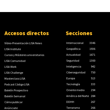
Accesos directos
Secciones
Internacional
3346
Vídeo-Presentación LISA News
Geopolítica
1936
LISA Institute
Actualidad
1671
Cursos y Másteres universitarios
Seguridad
1300
LISA Comunidad
Inteligencia
942
LISA Work
Ciberseguridad
750
LISA Challenge
Europa
513
Masterclass LISA
Tecnología
333
Podcast Código LISA
Oriente medio
294
Boletín Prospectivo
América del Norte
284
Boletín Semanal
DDHH
267
Cómo publicar
Terrorismo
266
Anúnciate