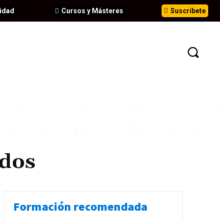
idad
Cursos y Másteres
Suscríbete
N
EVENTOS
ANÁLISIS
INFORMES
edos
Formación recomendada