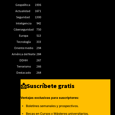
Geopolítica
1936
Actualidad
1671
Seguridad
1300
Inteligencia
942
Ciberseguridad
750
Europa
513
Tecnología
333
Oriente medio
294
América del Norte
284
DDHH
267
Terrorismo
266
Destacado
264
📩Suscríbete gratis
Ventajas exclusivas para suscriptores:
Boletines semanales y prospectivos.
Becas en Cursos y Másteres universitarios.