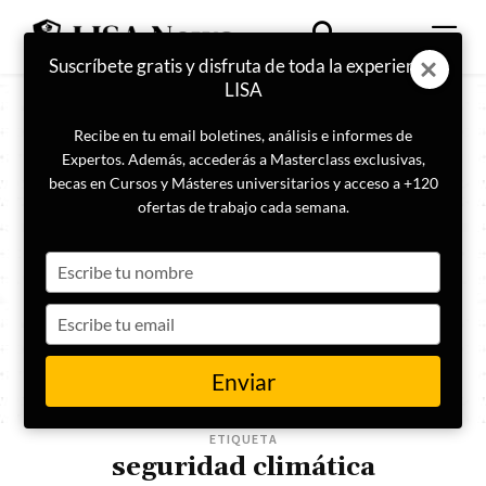
Suscríbete gratis y disfruta de toda la experiencia
LISA
Recibe en tu email boletines, análisis e informes de
Expertos. Además, accederás a Masterclass exclusivas,
becas en Cursos y Másteres universitarios y acceso a +120
ofertas de trabajo cada semana.
Type
your
name
Type
your
email
Enviar
ETIQUETA
seguridad climática