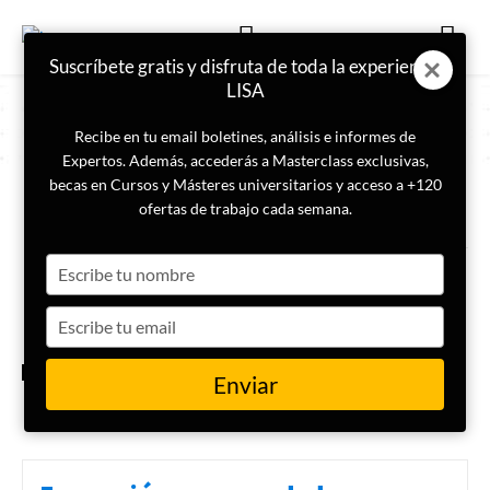
Suscríbete gratis y disfruta de toda la experiencia
LISA
Recibe en tu email boletines, análisis e informes de
Expertos. Además, accederás a Masterclass exclusivas,
becas en Cursos y Másteres universitarios y acceso a +120
ETIQUETA
Servicios sociales
ofertas de trabajo cada semana.
Type
Masterclass | Prospectiva
aplicada a los servicios sociales
your
name
Type
your
email
PROSPECTIVA
Enviar