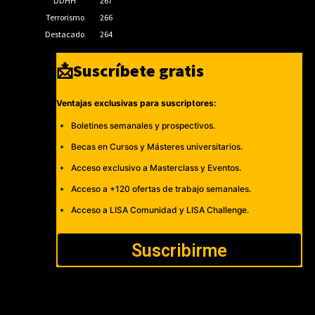
DDHH
267
Terrorismo
266
Destacado
264
📩Suscríbete gratis
Ventajas exclusivas para suscriptores:
Boletines semanales y prospectivos.
Becas en Cursos y Másteres universitarios.
Acceso exclusivo a Masterclass y Eventos.
Acceso a +120 ofertas de trabajo semanales.
Acceso a LISA Comunidad y LISA Challenge.
Suscribirme