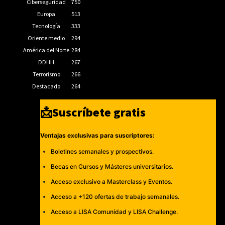
Ciberseguridad
750
Europa
513
Tecnología
333
Oriente medio
294
América del Norte
284
DDHH
267
Terrorismo
266
Destacado
264
📩Suscríbete gratis
Ventajas exclusivas para suscriptores:
Boletines semanales y prospectivos.
Becas en Cursos y Másteres universitarios.
Acceso exclusivo a Masterclass y Eventos.
Acceso a +120 ofertas de trabajo semanales.
Acceso a LISA Comunidad y LISA Challenge.