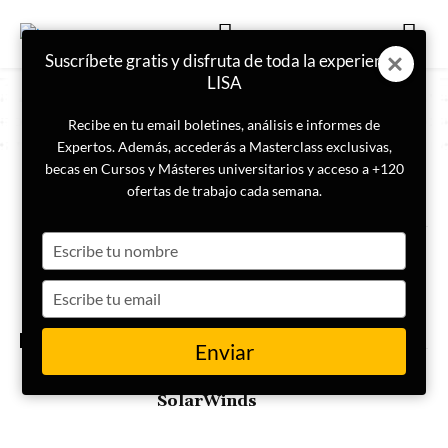
Suscríbete gratis y disfruta de toda la experiencia
LISA
Recibe en tu email boletines, análisis e informes de
Expertos. Además, accederás a Masterclass exclusivas,
becas en Cursos y Másteres universitarios y acceso a +120
ETIQUETA
SolarWinds
ofertas de trabajo cada semana.
Type
SUNBURST: lecciones
estratégicas del ciberataque
your
a SolarWinds y su impacto en la
name
Type
Seguridad Nacional de Estados
Unidos
your
email
LISA CHALLENGE
Enviar
Campaña de espionaje masivo a
través del producto Orión de
SolarWinds