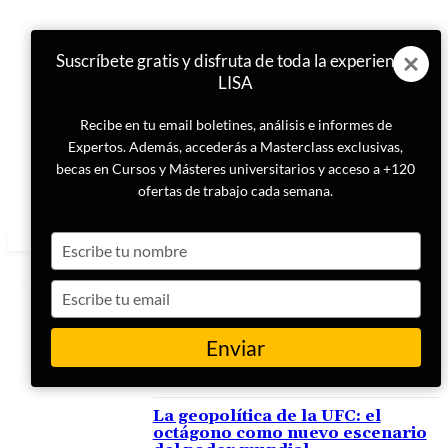
Suscríbete gratis y disfruta de toda la experiencia
LISA
Recibe en tu email boletines, análisis e informes de
Expertos. Además, accederás a Masterclass exclusivas,
becas en Cursos y Másteres universitarios y acceso a +120
ofertas de trabajo cada semana.
Type
your
name
Type
your
email
Enviar
ETIQUETA
UFC
La geopolítica de la UFC: el
octágono como nuevo escenario