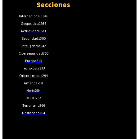
Secciones
Internacional
3346
Geopolítica
1936
Actualidad
1671
Seguridad
1300
Inteligencia
942
Ciberseguridad
750
Europa
513
Tecnología
333
Oriente medio
294
América del
Norte
284
DDHH
267
Terrorismo
266
Destacado
264
📩Suscríbete gratis