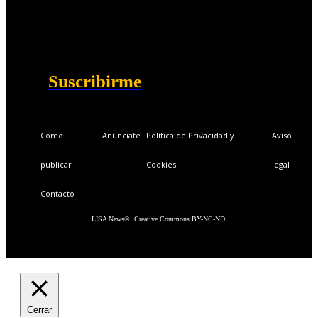
Ventajas exclusivas para suscriptores:
Boletines semanales y prospectivos.
Becas en Cursos y Másteres universitarios.
Acceso exclusivo a Masterclass y Eventos.
Acceso a +120 ofertas de trabajo semanales.
Acceso a LISA Comunidad y LISA Challenge.
Suscribirme
Cómo
Anúnciate
Política de Privacidad y
Aviso
publicar
Cookies
legal
Contacto
LISA News©. Creative Commons BY-NC-ND.
Cerrar