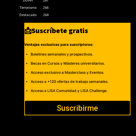
DDHH
267
Terrorismo
266
Destacado
264
📩Suscríbete gratis
Ventajas exclusivas para suscriptores:
Boletines semanales y prospectivos.
Becas en Cursos y Másteres universitarios.
Acceso exclusivo a Masterclass y Eventos.
Acceso a +120 ofertas de trabajo semanales.
Acceso a LISA Comunidad y LISA Challenge.
Suscribirme