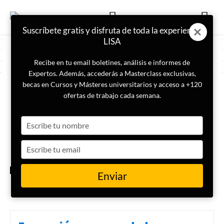
Suscríbete gratis y disfruta de toda la experiencia
LISA
Recibe en tu email boletines, análisis e informes de
Expertos. Además, accederás a Masterclass exclusivas,
becas en Cursos y Másteres universitarios y acceso a +120
ETIQUETA
verificación digital
ofertas de trabajo cada semana.
Type
OSINT y conflictos híbridos: la
nueva vanguardia de la
your
inteligencia militar
name
Type
your
email
INTELIGENCIA
Enviar