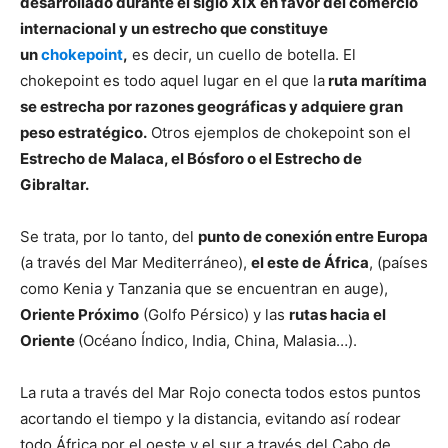
desarrollado durante el siglo XIX en favor del comercio
internacional y un estrecho que constituye
un
chokepoint
,
es decir, un cuello de botella. El
chokepoint es todo aquel lugar en el que la
ruta marítima
se estrecha por razones geográficas y adquiere gran
peso estratégico.
Otros ejemplos de chokepoint son el
Estrecho de Malaca, el Bósforo o el Estrecho de
Gibraltar.
Se trata, por lo tanto, del
punto de conexión entre Europa
(a través del Mar Mediterráneo),
el este de África
, (países
como Kenia y Tanzania que se encuentran en auge),
Oriente Próximo
(Golfo Pérsico) y las
rutas hacia el
Oriente
(Océano Índico, India, China, Malasia…).
La ruta a través del Mar Rojo conecta todos estos puntos
acortando el tiempo y la distancia, evitando así rodear
todo África por el oeste y el sur a través del Cabo de