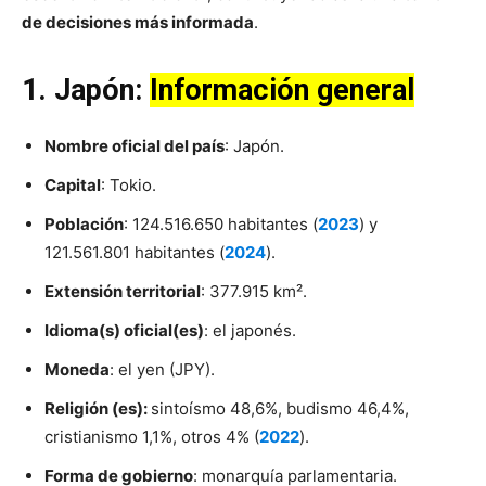
de decisiones más informada
.
1. Japón:
Información general
Nombre oficial del país
: Japón.
Capital
: Tokio.
Población
: 124.516.650 habitantes (
2023
) y
121.561.801 habitantes (
2024
).
Extensión territorial
: 377.915 km².
Idioma(s) oficial(es)
: el japonés.
Moneda
: el yen (JPY).
Religión (es):
sintoísmo 48,6%, budismo 46,4%,
cristianismo 1,1%, otros 4% (
2022
).
Forma de gobierno
: monarquía parlamentaria.