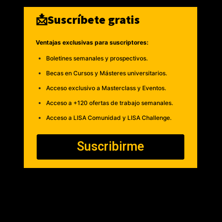
📩Suscríbete gratis
Ventajas exclusivas para suscriptores:
Boletines semanales y prospectivos.
Becas en Cursos y Másteres universitarios.
Acceso exclusivo a Masterclass y Eventos.
Acceso a +120 ofertas de trabajo semanales.
Acceso a LISA Comunidad y LISA Challenge.
Suscribirme