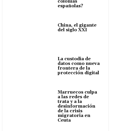
colonias
españolas?
China, el gigante
del siglo XXI
La custodia de
datos como nueva
frontera de la
protección digital
Marruecos culpa
a las redes de
trata y a la
desinformación
de la crisis
migratoria en
Ceuta