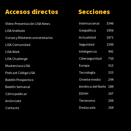
Accesos directos
Secciones
Internacional
3346
Vídeo-Presentación LISA News
Geopolítica
1936
LISA Institute
Actualidad
1671
Cursos y Másteres universitarios
Seguridad
1300
LISA Comunidad
Inteligencia
942
LISA Work
Ciberseguridad
750
LISA Challenge
Europa
513
Masterclass LISA
Tecnología
333
Podcast Código LISA
Oriente medio
294
Boletín Prospectivo
América del Norte
284
Boletín Semanal
DDHH
267
Cómo publicar
Terrorismo
266
Anúnciate
Destacado
264
Contacto