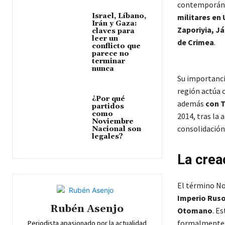
contemporáne
Israel, Líbano,
militares en 
Irán y Gaza:
Zaporiyia, J
claves para
leer un
de
Crimea
.
conflicto que
parece no
terminar
nunca
Su importanci
región actúa
¿Por qué
además
con T
partidos
como
2014, tras la 
Noviembre
consolidación 
Nacional son
legales?
La crea
El término N
Imperio Ruso 
Rubén Asenjo
Otomano
. E
formalment
Periodista apasionado por la actualidad