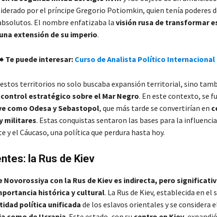
liderado por el príncipe Gregorio Potiomkin, quien tenía poderes d
bsolutos. El nombre enfatizaba la
visión rusa de transformar e
 una extensión de su imperio​
.
➡️ Te puede interesar:
Curso de Analista Político Internacional
 estos territorios no solo buscaba expansión territorial, sino tam
n
control estratégico sobre el Mar Negro
. En este contexto, se 
ve como Odesa y Sebastopol
, que más tarde se convertirían en
c
 militares
. Estas conquistas sentaron las bases para la influencia
e y el Cáucaso, una política que perdura hasta hoy​.
tes: la Rus de Kiev
e Novorossiya con la Rus de Kiev es indirecta, pero significativ
mportancia histórica y cultural
. La Rus de Kiev, establecida en el s
tidad política unificada
de los eslavos orientales y se considera e
ia como de Ucrania
. Este estado, con su
centro en Kiev
, expandió