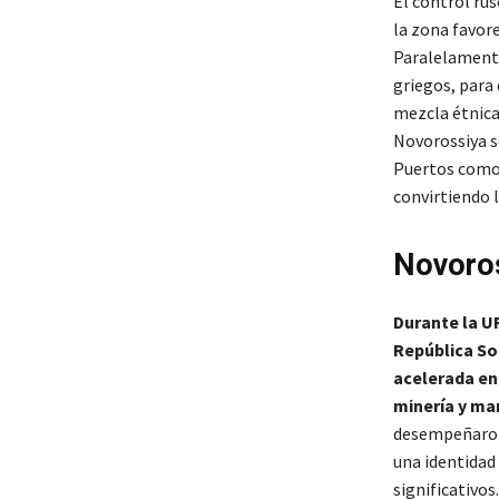
El control ru
la zona favore
Paralelament
griegos, para 
mezcla étnica
Novorossiya s
Puertos como 
convirtiendo 
Novoros
Durante la U
República So
acelerada en
minería y ma
desempeñaron 
una identidad
significativos