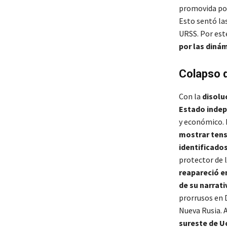
promovida po
Esto sentó las
URSS. Por est
por las dinám
Colapso d
Con la
disolu
Estado indep
y económico. 
mostrar tens
identificado
protector de 
reapareció e
de su narrati
prorrusos en 
Nueva Rusia.​
sureste de U