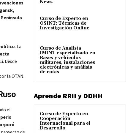
News
ervenciones
gansk,
a
Península
Curso de Experto en
OSINT: Técnicas de
Investigación Online
olítico
. La
Curso de Analista
IMINT especializado en
ecta
Bases y vehículos
cú. Desde
militares, instalaciones
electrónicas y análisis
de rutas
por la OTAN.
 Ruso
Aprende RRII y DDHH
ndo el
Curso de Experto en
mperio
Cooperación
Internacional para el
corporó
Desarrollo
 proyecto de