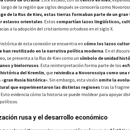
o largo de la región que siglos después se conocería como Novoross
ge de la Rus de Kiev, estas tierras formaban parte de un gran 
 eslavos orientales
. Estos
compartían lazos lingüísticos, cult
acias a la adopción del cristianismo ortodoxo en el siglo X.
 histórica de esta conexión se encuentra en
cómo los lazos cultur
e han reutilizado en la narrativa política moderna
. En el discur
, se presenta a la Rus de Kiev como un
símbolo de unidad histó
ianos y bielorrusos
. Esta reinterpretación forma parte de los
esf
histórica del Kremlin
, que
reivindica a Novorossiya como una 
a
«
gran Rusia histórica
». Sin embargo, esta visión
omite la evolu
ltural que experimentaron las distintas regiones
tras la fragme
. Esto evidencia cómo la historia se puede moldear para apoyar dis
olíticos​.
zación rusa y el desarrollo económico