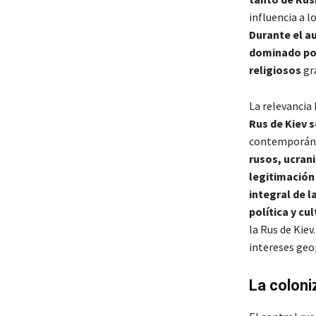
influencia a l
Durante el au
dominado por
religiosos
gr
La relevancia
Rus de Kiev s
contemporáneo
rusos, ucran
legitimación 
integral de l
política y cu
la Rus de Kiev
intereses geop
La coloni