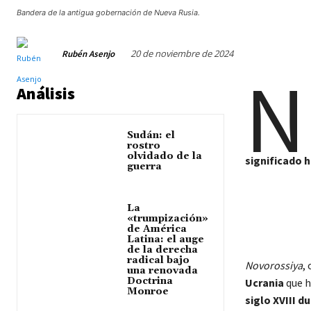
Bandera de la antigua gobernación de Nueva Rusia.
20 de noviembre de 2024
Rubén Asenjo
N
Análisis
Sudán: el
rostro
olvidado de la
significado h
guerra
La
«trumpización»
de América
Latina: el auge
de la derecha
radical bajo
Novorossiya
,
una renovada
Doctrina
Ucrania
que h
Monroe
siglo XVIII d