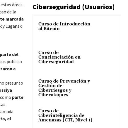
estas áreas.
Ciberseguridad (Usuarios)
pso de la
nte marcada
Curso de Introducción
sk y Lugansk.
al Bitcoin
Curso de
parte del
Concienciación en
tus político
Ciberseguridad
zaron a
Curso de Prevención y
omo presunto
Gestión de
ssiya
Ciberriesgos y
Ciberataques
zó como
parte
tas
Curso de
llamada
Ciberinteligencia de
ta, el
Amenazas (CTI, Nivel 1)