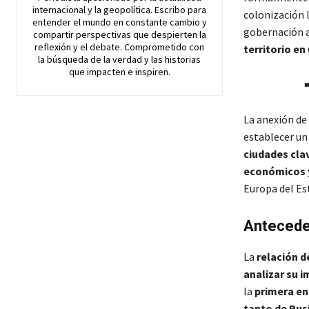
internacional y la geopolítica. Escribo para
colonización 
entender el mundo en constante cambio y
gobernación a
compartir perspectivas que despierten la
reflexión y el debate. Comprometido con
territorio en
la búsqueda de la verdad y las historias
que impacten e inspiren.
La anexión de
establecer u
ciudades cla
económicos y
Europa del Est
Anteceden
La
relación d
analizar su i
la
primera en
tanto de Rus