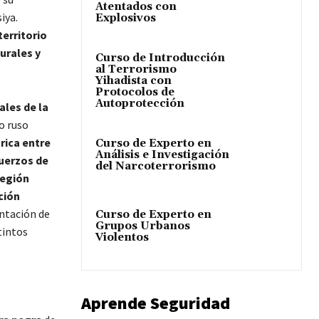
Atentados con
iya.
Explosivos
territorio
urales y
Curso de Introducción
al Terrorismo
Yihadista con
Protocolos de
Autoprotección
ales de la
so ruso
rica entre
Curso de Experto en
Análisis e Investigación
uerzos de
del Narcoterrorismo
región
ción
ntación de
Curso de Experto en
Grupos Urbanos
tintos
Violentos
Aprende Seguridad