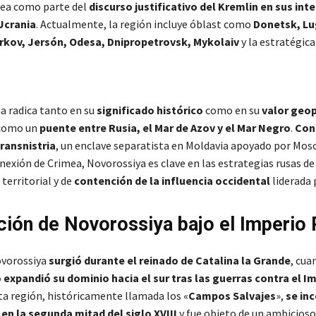
a como parte del
discurso justificativo del Kremlin en sus int
Ucrania
. Actualmente, la región incluye óblast como
Donetsk, Lu
árkov, Jersón, Odesa, Dnipropetrovsk, Mykolaiv
y la estratégic
a radica tanto en su
significado histórico
como en su
valor geop
 como un
puente entre Rusia, el Mar de Azov y el Mar Negro
.
Con
ransnistria
, un enclave separatista en Moldavia apoyado por Mos
anexión de Crimea, Novorossiya es clave en las estrategias rusas de
territorial y de
contención de la influencia occidental
liderada 
ción de Novorossiya bajo el Imperio
ovorossiya
surgió durante el reinado de Catalina la Grande
, cua
expandió su dominio hacia el sur tras las guerras contra el I
sta región, históricamente llamada los «
Campos Salvajes
»,
se in
e
en la segunda mitad del siglo XVIII
y fue objeto de un ambicioso