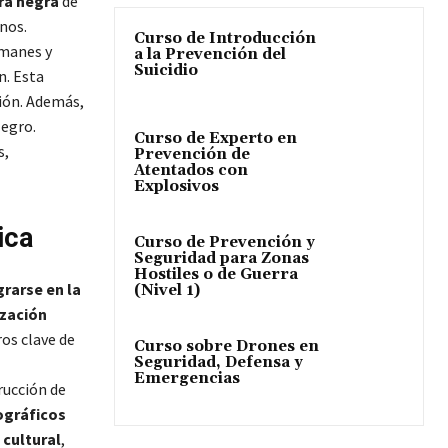
rra negra
de
nos.
Curso de Introducción
emanes y
a la Prevención del
Suicidio
n. Esta
ión​. Además,
Negro.
Curso de Experto en
s,
Prevención de
Atentados con
Explosivos
ica
Curso de Prevención y
Seguridad para Zonas
Hostiles o de Guerra
grarse en la
(Nivel 1)
ización
ros clave de
Curso sobre Drones en
Seguridad, Defensa y
Emergencias
rucción de
gráficos
 cultural
,