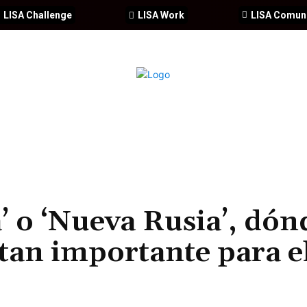
LISA Challenge
LISA Work
LISA Comun
IA
CIBERSEGURIDAD
SEGURIDAD
DDHH
FORMACIÓ
’ o ‘Nueva Rusia’, dón
 tan importante para e