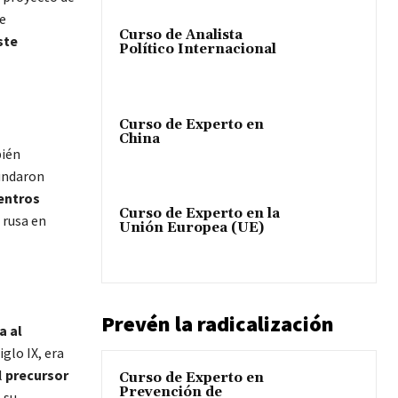
e
Curso de Analista
ste
Político Internacional
Curso de Experto en
China
bién
fundaron
entros
Curso de Experto en la
 rusa en
Unión Europea (UE)
Prevén la radicalización
a al
iglo IX, era
l
precursor
Curso de Experto en
Prevención de
 su