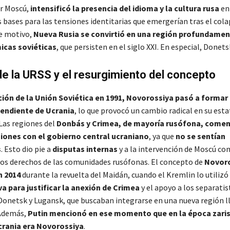
r Moscú,
intensificó la presencia del idioma y la cultura rusa
en 
 bases para las tensiones identitarias que emergerían tras el cola
e motivo,
Nueva Rusia se convirtió en una región profundame
icas soviéticas
, que persisten en el siglo XXI​. En especial, Donet
e la URSS y el resurgimiento del concepto
ción de la Unión Soviética en 1991, Novorossiya pasó a formar 
endiente de Ucrania
, lo que provocó un cambio radical en su esta
Las regiones del
Donbás y Crimea, de mayoría rusófona, comen
iones con el gobierno central ucraniano
, ya que
no se sentían
s
. Esto dio pie a
disputas internas
y a la intervención de Moscú c
los derechos de las comunidades rusófonas​. El concepto de
Novoro
n 2014
durante la revuelta del Maidán, cuando el Kremlin lo utili
va para justificar la anexión de Crimea
y el apoyo a los separatis
Donetsk y Lugansk, que buscaban integrarse en una nueva región 
 Además,
Putin mencionó en ese momento que en la época zaris
crania era Novorossiya
.