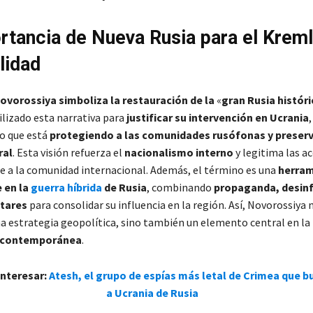
rtancia de Nueva Rusia para el Kreml
lidad
ovorossiya simboliza la restauración de la
«
gran Rusia históri
ilizado esta narrativa para
justificar su intervención en Ucrania
,
 que está
protegiendo a las comunidades rusófonas y preser
ral
. Esta visión refuerza el
nacionalismo interno
y legitima las ac
e a la comunidad internacional​. Además, el término es una
herram
e en la
guerra híbrida
de Rusia
, combinando
propaganda, desin
itares
para consolidar su influencia en la región. Así, Novorossiya 
a estrategia geopolítica, sino también un elemento central en la
a contemporánea
​.
interesar:
Atesh, el grupo de espías más letal de Crimea que bu
a Ucrania de Rusia