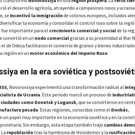
so transformó
Novorossiya
en una
región próspera
. La
fértil tie
ció el desarrollo agrícola, atrayendo a campesinos rusos y ucrania
e, se
incentivó la inmigración
de colonos europeos, incluidos al
diversificar la economía y consolidar el control ruso sobre la regió
 fue importante para el
crecimiento comercial y social
de la reg
e convirtió en un
nodo comercial
gracias a su proximidad al Mar 
el de Odesa facilitaron el comercio de granos y bienes industriale
la región en un
motor económico del Imperio Ruso
​.
siya en la era soviética y postsoviét
RSS
, Novorossiya experimentó una transformación radical al
inte
cialista de Ucrania
. Este periodo marcó un proceso de
industrial
 ciudades como Donetsk y Lugansk
, que se convirtieron en cent
nufactura pesada
. Estas regiones, conocidas como el
Donbás
,
un papel muy importante en la economía soviética y en la const
 proletaria​. Sin embargo, esta etapa también trajo
cambios demo
. La
repoblación
tras la hambruna de Holodomor y la
rusificación