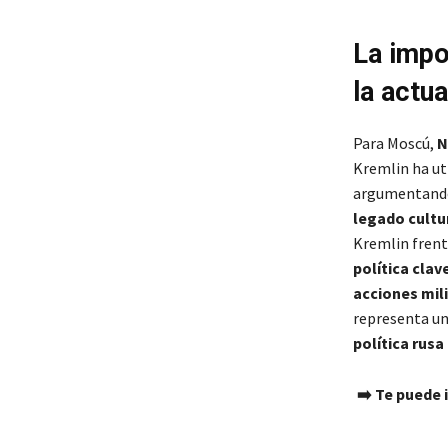
La impo
la actua
Para Moscú,
N
Kremlin ha ut
argumentando
legado cultu
Kremlin frent
política clav
acciones mil
representa un
política rus
➡️ Te puede 