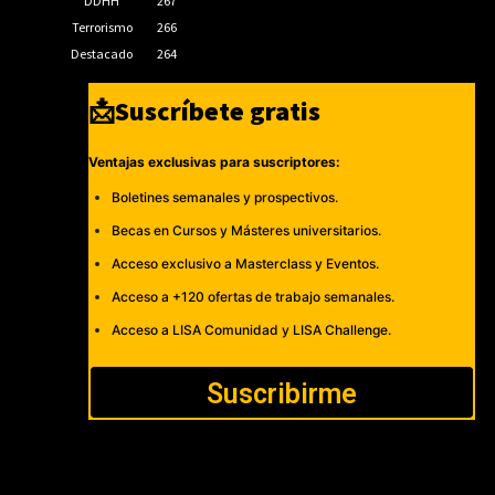
DDHH
267
Terrorismo
266
Destacado
264
📩Suscríbete gratis
Ventajas exclusivas para suscriptores:
Boletines semanales y prospectivos.
Becas en Cursos y Másteres universitarios.
Acceso exclusivo a Masterclass y Eventos.
Acceso a +120 ofertas de trabajo semanales.
Acceso a LISA Comunidad y LISA Challenge.
Suscribirme