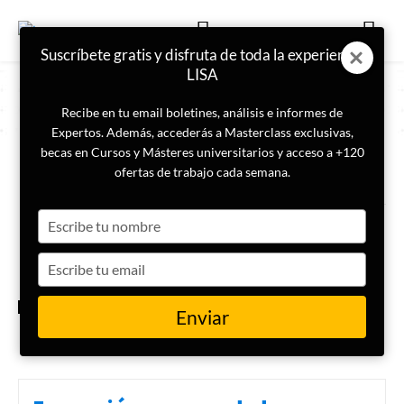
Suscríbete gratis y disfruta de toda la experiencia
LISA
Recibe en tu email boletines, análisis e informes de
Expertos. Además, accederás a Masterclass exclusivas,
becas en Cursos y Másteres universitarios y acceso a +120
ETIQUETA
Jersón
ofertas de trabajo cada semana.
Type
¿Qué es ‘Novorossiya’ o ‘Nueva
Rusia’, dónde se ubica y por
your
qué es tan importante para el
name
Type
Kremlin?
your
email
INTERNACIONAL
Enviar