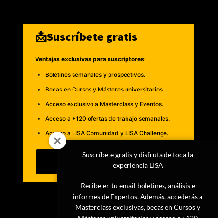
📩Suscríbete gratis
Ventajas exclusivas para suscriptores:
Boletines semanales y prospectivos.
Becas en Cursos y Másteres universitarios.
Acceso exclusivo a Masterclass y Eventos.
Acceso a +120 ofertas de trabajo semanales.
Acceso a LISA Comunidad y LISA Challenge.
Suscríbete gratis y disfruta de toda la
Suscribirme
experiencia LISA
Recibe en tu email boletines, análisis e
informes de Expertos. Además, accederás a
Masterclass exclusivas, becas en Cursos y
Másteres universitarios y acceso a +120