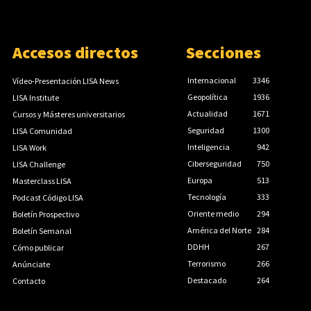
Accesos directos
Secciones
Internacional
3346
Vídeo-Presentación LISA News
Geopolítica
1936
LISA Institute
Actualidad
1671
Cursos y Másteres universitarios
Seguridad
1300
LISA Comunidad
Inteligencia
942
LISA Work
Ciberseguridad
750
LISA Challenge
Europa
513
Masterclass LISA
Tecnología
333
Podcast Código LISA
Oriente medio
294
Boletín Prospectivo
América del Norte
284
Boletín Semanal
DDHH
267
Cómo publicar
Terrorismo
266
Anúnciate
Destacado
264
Contacto