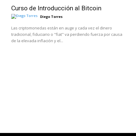
Curso de Introducción al Bitcoin
Diego Torres
Las criptomonedas están en auge y cada vez el dinero
tradicional, fiduciario o "fiat" va perdiendo fuerza por causa
de la elevada inflación y el...