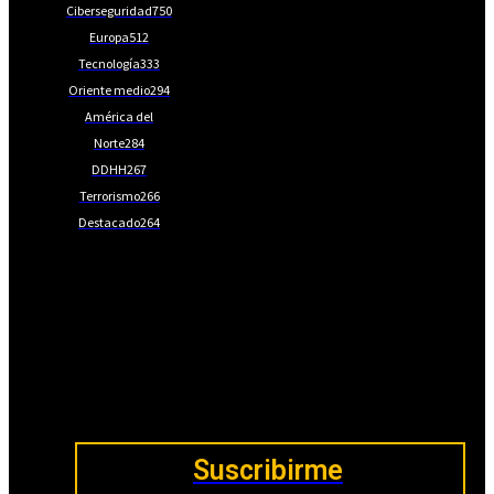
Ciberseguridad
750
Europa
512
Tecnología
333
Oriente medio
294
América del
Norte
284
DDHH
267
Terrorismo
266
Destacado
264
📩Suscríbete gratis
Ventajas exclusivas para suscriptores:
Boletines semanales y prospectivos.
Becas en Cursos y Másteres universitarios.
Acceso exclusivo a Masterclass y Eventos.
Acceso a +120 ofertas de trabajo semanales.
Acceso a LISA Comunidad y LISA Challenge.
Suscribirme