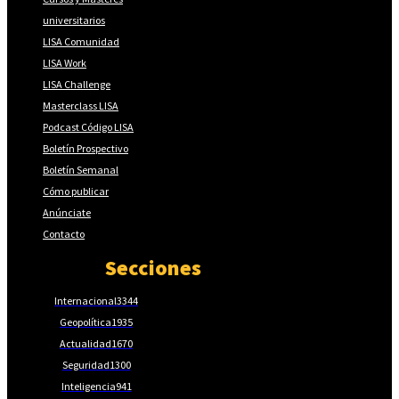
universitarios
LISA Comunidad
LISA Work
LISA Challenge
Masterclass LISA
Podcast Código LISA
Boletín Prospectivo
Boletín Semanal
Cómo publicar
Anúnciate
Contacto
Secciones
Internacional
3344
Geopolítica
1935
Actualidad
1670
Seguridad
1300
Inteligencia
941